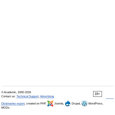
© Academic, 2000-2026
18+
Contact us:
Technical Support
,
Advertising
Dictionaries export
, created on PHP,
Joomla,
Drupal,
WordPress,
MODx.