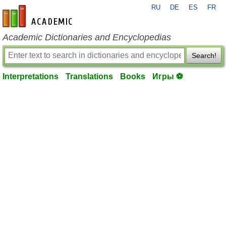
RU
DE
ES
FR
en-academic.com
Academic Dictionaries and Encyclopedias
Search!
Interpretations
Translations
Books
Игры ⚽