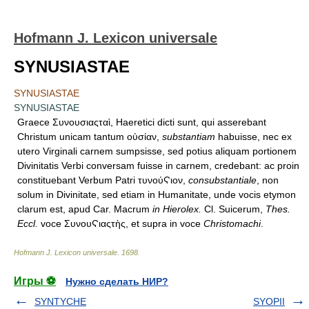
Hofmann J. Lexicon universale
SYNUSIASTAE
SYNUSIASTAE
SYNUSIASTAE
Graece Συνουσιαςταὶ, Haeretici dicti sunt, qui asserebant
Christum unicam tantum οὐσίαν,
substantiam
habuisse, nec ex
utero Virginali carnem sumpsisse, sed potius aliquam portionem
Divinitatis Verbi conversam fuisse in carnem, credebant: ac proin
constituebant Verbum Patri τυνούϚιον,
consubstantiale
, non
solum in Divinitate, sed etiam in Humanitate, unde vocis etymon
clarum est, apud Car. Macrum
in Hierolex.
Cl. Suicerum,
Thes.
Eccl.
voce ΣυνουϚιαςτὴς, et supra in voce
Christomachi
.
Hofmann J. Lexicon universale
.
1698
.
Игры ⚽
Нужно сделать НИР?
SYNTYCHE
SYOPII